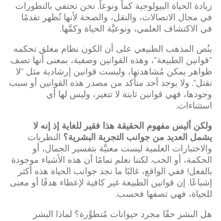
زيادة الحياة البيولوجية كماً ونوعاً. نحن نحتفي بالتطورات
في مجال الاتصالات، والنقل، والصحة لأنها تُظهر تقدمًا
في الاكتشاف العلمي، ونوعيَّة الحياة وكمَّها.
ينُص المذهب الطبيعي على أن الكون نظام مغلق تحكمه
“قوانين الطبيعة”، وهذه القوانين وصفية، بمعنى أنها تصف
ظواهر يمكن مُشاهدتها، وليست قوانين إرشادية مثل “لا
تقتل”. ولا يوجد أحد متأكد من مصدر هذه القوانين أو سبب
وجودها، فهي قوانين ثابتة لا تتغير، وليس لها أي
استثناءات.
ولكن أليس مفهوم الحقيقة هذا فقير للغاية إذ إنه لا
يشمل العديد من جوانب التجربة البشرية؟
النظريات
والاختبارات العلمية ليست معنيَّة بتفسير الجمال، أو
الحكمة، أو الحب. لكننا نعلم تمامًا أن هذه الأشياء موجودة
بالفعل! ففي الواقع، غالبًا ما نجد جوانب الحياة هذه أكثر
إشباعًا. إن قوانين الطبيعة غير كافية لإعطاء هدفًا أو معنى
للحياة، فهي تصفها فحسب.
هل البشر حقًا مجرد حيوانات مُتطوَّرة؟ لماذا البشر