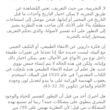
لا. التجريبية، من حيث التعريف، تعني المُشاهدة عن
طريق التجربة. لا يمكن اختبار التاريخ وأحداث ما قبل
التاريخ في المختبر أو إثباتها، فنحن نتوصل إلى استنتاجات
منطقيَّة بناءً على الأدلة. كان صاحب هذه النظرية يشير
إلى التطور على أنه تفسير لأصولنا، والذي بحكم التعريف
يستحيل إثباته بالتجربة.
إن فكرة داروين عن الانتقاء الطبيعي، أو التكيف الجيني
مع البيئة، ليست جديدة حقًا. إذا تحدثنا عن تغييرات طفيفة
داخل نوع من الأنواع عبر الأجيال، نعم، يمكن اختبار ذلك
وإثباته، ولكن في هذه الحالة لا يتم إنشاء حمض نووي
جديد. هل تعلم أن عملية الانتقاء الطبيعي هذه سُجِلت في
الكتاب المقدس؟ في عام 1920 قبل الميلاد، استخدم
يعقوب الهندسة الوراثية على ما يبدو لتعديل لون وجودة
الأغنام والماعز. (تكوين 30: 32-43)
هل أخبرك أحد من قبل أن التطور كتفسير للحياة والوجود
البشري ينطوي على مشكلات جمة؟ ربما لم تسمع بهذه
المشكلات من قبل؛ لأن النظرية تهيمن على 99٪ من