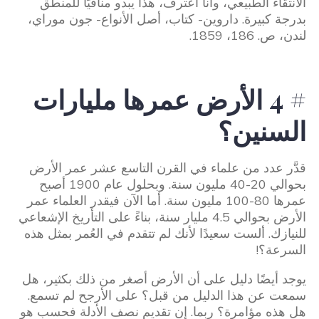
الانتقاء الطبيعي، وأنا أعترف، هذا يبدو منافيًا للمنطق
بدرجة كبيرة. داروين- كتاب، أصل الأنواع- جون موراي،
لندن، ص. 186، 1859.
# 4 الأرض عمرها مليارات
السنين؟
قدَّر عدد من علماء في القرن التاسع عشر عمر الأرض
بحوالي 20-40 مليون سنة. وبحلول عام 1900 أصبح
عمرها 80-100 مليون سنة. أما الآن فيقدر العلماء عمر
الأرض بحوالي 4.5 مليار سنة، بناءً على التأريخ الإشعاعي
للنيازك. ألست سعيدًا لأنك لم تتقدم في العُمر بمثل هذه
السرعة؟!
يوجد أيضًا دليل على أن الأرض أصغر من ذلك بكثير، هل
سمعت عن هذا الدليل من قبل؟ على الأرجح لم تسمع.
هل هذه مؤامرة؟ ربما. إن تقديم نصف الأدلة فحسب هو