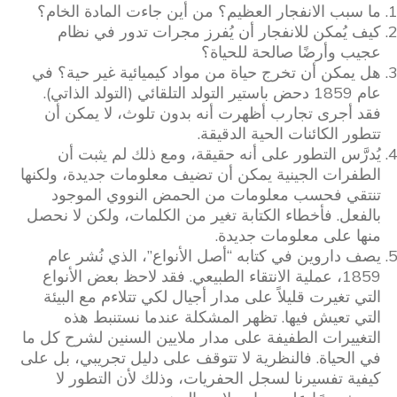
ما سبب الانفجار العظيم؟ من أين جاءت المادة الخام؟
كيف يُمكن للانفجار أن يُفرز مجرات تدور في نظام
عجيب وأرضًا صالحة للحياة؟
هل يمكن أن تخرج حياة من مواد كيميائية غير حية؟ في
عام 1859 دحض باستير التولد التلقائي (التولد الذاتي).
فقد أجرى تجارب أظهرت أنه بدون تلوث، لا يمكن أن
تتطور الكائنات الحية الدقيقة.
يُدرَّس التطور على أنه حقيقة، ومع ذلك لم يثبت أن
الطفرات الجينية يمكن أن تضيف معلومات جديدة، ولكنها
تنتقي فحسب معلومات من الحمض النووي الموجود
بالفعل. فأخطاء الكتابة تغير من الكلمات، ولكن لا نحصل
منها على معلومات جديدة.
يصف داروين في كتابه “أصل الأنواع”، الذي نُشر عام
1859، عملية الانتقاء الطبيعي. فقد لاحظ بعض الأنواع
التي تغيرت قليلاً على مدار أجيال لكي تتلاءم مع البيئة
التي تعيش فيها. تظهر المشكلة عندما نستنبط هذه
التغييرات الطفيفة على مدار ملايين السنين لشرح كل ما
في الحياة. فالنظرية لا تتوقف على دليل تجريبي، بل على
كيفية تفسيرنا لسجل الحفريات، وذلك لأن التطور لا