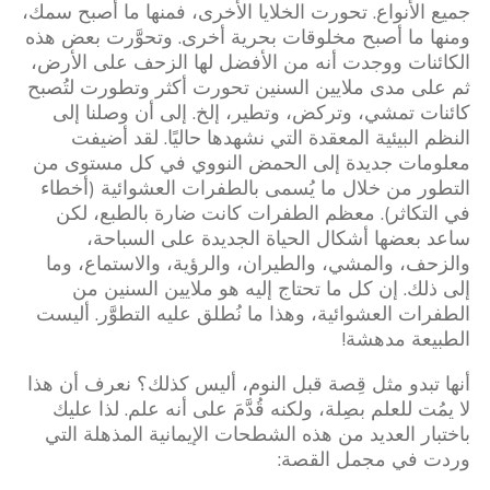
جميع الأنواع. تحورت الخلايا الأخرى، فمنها ما أصبح سمك،
ومنها ما أصبح مخلوقات بحرية أخرى. وتحوَّرت بعض هذه
الكائنات ووجدت أنه من الأفضل لها الزحف على الأرض،
ثم على مدى ملايين السنين تحورت أكثر وتطورت لتُصبح
كائنات تمشي، وتركض، وتطير، إلخ. إلى أن وصلنا إلى
النظم البيئية المعقدة التي نشهدها حاليًا. لقد أضيفت
معلومات جديدة إلى الحمض النووي في كل مستوى من
التطور من خلال ما يُسمى بالطفرات العشوائية (أخطاء
في التكاثر). معظم الطفرات كانت ضارة بالطبع، لكن
ساعد بعضها أشكال الحياة الجديدة على السباحة،
والزحف، والمشي، والطيران، والرؤية، والاستماع، وما
إلى ذلك. إن كل ما تحتاج إليه هو ملايين السنين من
الطفرات العشوائية، وهذا ما نُطلق عليه التطوَّر. أليست
الطبيعة مدهشة!
أنها تبدو مثل قِصة قبل النوم، أليس كذلك؟ نعرف أن هذا
لا يمُت للعلم بصِلة، ولكنه قُدَّمَ على أنه علم. لذا عليك
باختبار العديد من هذه الشطحات الإيمانية المذهلة التي
وردت في مجمل القصة: