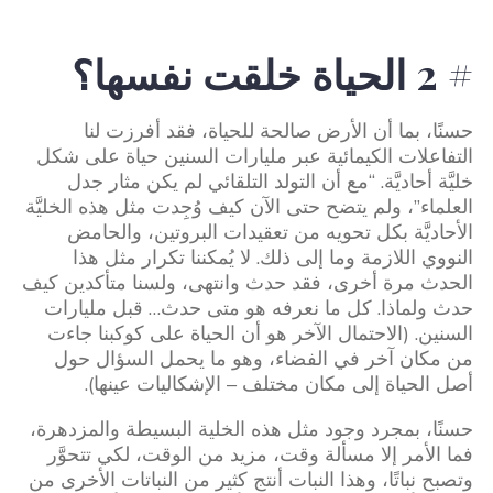
# 2 الحياة خلقت نفسها؟
حسنًا، بما أن الأرض صالحة للحياة، فقد أفرزت لنا
التفاعلات الكيمائية عبر مليارات السنين حياة على شكل
خليَّة أحاديَّة. “مع أن التولد التلقائي لم يكن مثار جدل
العلماء”، ولم يتضح حتى الآن كيف وُجِدت مثل هذه الخليَّة
الأحاديَّة بكل تحويه من تعقيدات البروتين، والحامض
النووي اللازمة وما إلى ذلك. لا يُمكننا تكرار مثل هذا
الحدث مرة أخرى، فقد حدث وانتهى، ولسنا متأكدين كيف
حدث ولماذا. كل ما نعرفه هو متى حدث… قبل مليارات
السنين. (الاحتمال الآخر هو أن الحياة على كوكبنا جاءت
من مكان آخر في الفضاء، وهو ما يحمل السؤال حول
أصل الحياة إلى مكان مختلف – الإشكاليات عينها).
حسنًا، بمجرد وجود مثل هذه الخلية البسيطة والمزدهرة،
فما الأمر إلا مسألة وقت، مزيد من الوقت، لكي تتحوَّر
وتصبح نباتًا، وهذا النبات أنتج كثير من النباتات الأخرى من