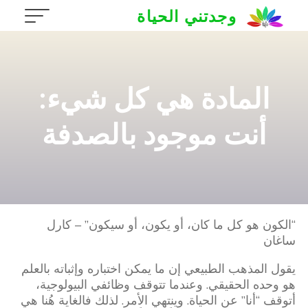
Ski
وجدتني الحياة
t
conten
المادة هي كل شيء:
أنت موجود بالصدفة
“الكون هو كل ما كان، أو يكون، أو سيكون” – كارل
ساغان
يقول المذهب الطبيعي إن ما يمكن اختباره وإثباته بالعلم
هو وحده الحقيقي. وعندما تتوقف وظائفي البيولوجية،
أتوقف “أنا” عن الحياة. وينتهي الأمر. لذلك فالغاية هُنا هي