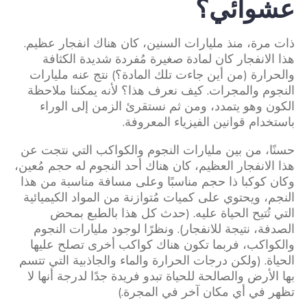
عشوائي؟
ذات مرة، منذ مليارات السنين، كان هناك انفجار عظيم.
هذا الانفجار كان لمادة صغيرة مُفردة شديدة الكثافة
والحرارة (من أين جاءت تلك المادة؟) نتج عنه مليارات
النجوم والمجرات. كيف نعرف هذا؟ لأنه يمكننا ملاحظة
الكون وهو يتمدد، ومن ثم نستقرئ الزمن إلى الوراء
باستخدام قوانين الفيزياء المعروفة.
حسنًا، من بين مليارات النجوم والكواكب التي نتجت عن
هذا الانفجار العظيم، كان هناك أحد النجوم له حجم مُعين،
وكان كوكبا ذا حجم مناسبًا وعلى مسافة مناسبة من هذا
النجم، ويحتوي على كميات مُتوازنة من المواد الكيميائية
التي تُتيح الحياة عليه. (حدث كل هذا بالطبع بمحض
الصدفة، نتيجة للانفجار). ونظرًا لوجود مليارات النجوم
والكواكب، فربما تكون هناك كواكب أخرى تصلح عليها
الحياة. (ولكن درجات الحرارة والماء والجاذبية التي تتسم
بها الأرض والصالحة للحياة تبدو فريدة جدًا لدرجة أنها لا
تظهر في أي مكان آخر في المجرة.)