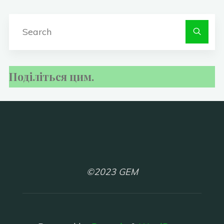
S
fo
Поділіться цим.
©2023 GEM