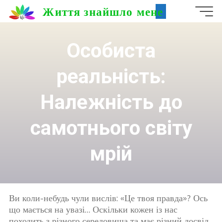
Skip
Життя знайшло мене
to
content
Особиста
реальність:
Належність до
самотнього світу
мрій
Ви коли-небудь чули вислів: «Це твоя правда»? Ось
що мається на увазі… Оскільки кожен із нас
походить з різного середовища та має різний досвід,