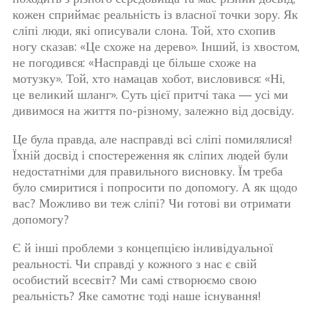
кожен сприймає реальність із власної точки зору. Як
сліпі люди, які описували слона. Той, хто схопив
ногу сказав: «Це схоже на дерево». Інший, із хвостом,
не погодився: «Насправді це більше схоже на
мотузку». Той, хто намацав хобот, висловився: «Ні,
це великий шланг». Суть цієї притчі така — усі ми
дивимося на життя по-різному, залежно від досвіду.
Це була правда, але насправді всі сліпі помилялися!
Їхній досвід і спостереження як сліпих людей були
недостатніми для правильного висновку. Їм треба
було смиритися і попросити по допомогу. А як щодо
вас? Можливо ви теж сліпі? Чи готові ви отримати
допомогу?
Є й інші проблеми з концепцією інливідуальної
реальності. Чи справді у кожного з нас є свій
особистий всесвіт? Ми самі створюємо свою
реальність? Яке самотнє тоді наше існування!