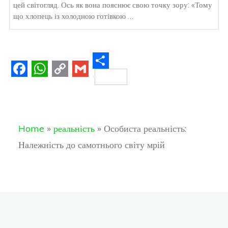
цей світогляд. Ось як вона пояснює свою точку зору: «Тому
що хлопець із холодною готівкою …
S
F
W
C
G
h
a
h
o
m
a
c
a
p
a
r
Home
»
реальність
»
Особиста реальність:
e
t
y
i
e
Належність до самотнього світу мрій
b
s
L
l
o
A
i
o
p
n
k
p
k