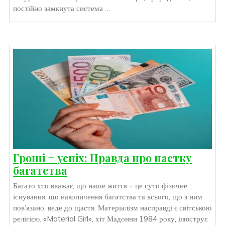
постійно замкнута система …
Гроші = успіх: Правда про пастку
багатства
Багато хто вважає, що наше життя – це суто фізичне
існування, що накопичення багатства та всього, що з ним
пов’язано, веде до щастя. Матеріалізм насправді є світською
релігією. «Material Girl», хіт Мадонни 1984 року, ілюструє