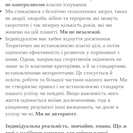
не контролюємо
власне існування.
Ми стикаємося з безліччю техногенних загроз, таких
як аварії, хвороби, війни та тероризм, які можуть
скоротити і так мізерну кількість років, які ми
живемо на цій планеті.
Ми не незалежні.
Індивідуалізм має хибне відчуття досягнення.
Теоретично ми встановлюємо власні цілі, а потім
оцінюємо ефективність і розвиток у порівнянні з
ними. Однак, наприклад спортсменів оцінюють не
лише за їх власними критеріями, а й за стандартами,
встановленими авторитетами. Це стосується й
освіти, роботи та більшої частини нашого життя. Ми
не створюємо правил і не встановлюємо стандарти
нашого успіху чи невдачі. Якщо важливість мого
життя оцінюється моїми досягненнями, тоді в
кінцевому результаті інші визначають, чи досяг я
успіху чи ні.
Ми не авторитет.
Індивідуальна реальність, звичайно, омана. Що ж
тоді є надійною основою для оцінки вашої