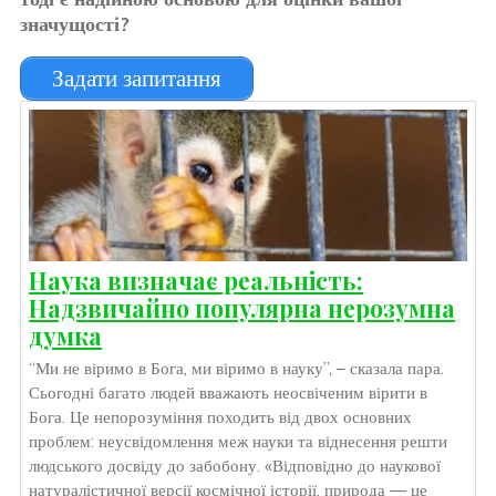
значущості?
Задати запитання
Наука визначає реальність:
Надзвичайно популярна нерозумна
думка
“Ми не віримо в Бога, ми віримо в науку”, – сказала пара.
Сьогодні багато людей вважають неосвіченим вірити в
Бога. Це непорозуміння походить від двох основних
проблем: неусвідомлення меж науки та віднесення решти
людського досвіду до забобону. «Відповідно до наукової
натуралістичної версії космічної історії, природа — це