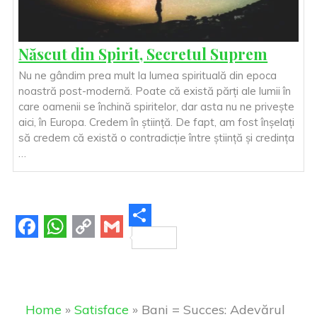
Născut din Spirit, Secretul Suprem
Nu ne gândim prea mult la lumea spirituală din epoca
noastră post-modernă. Poate că există părți ale lumii în
care oamenii se închină spiritelor, dar asta nu ne privește
aici, în Europa. Credem în știință. De fapt, am fost înșelați
să credem că există o contradicție între știință și credința
…
S
F
W
C
G
h
a
h
o
m
a
c
a
p
a
r
Home
»
Satisface
»
Bani = Succes: Adevărul