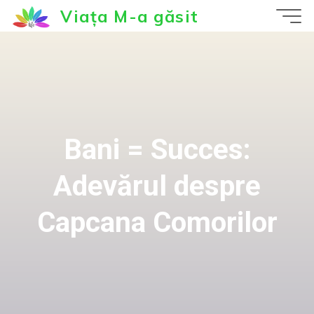
Sari
Viața M-a găsit
la
conținut
Bani = Succes:
Adevărul despre
Capcana Comorilor