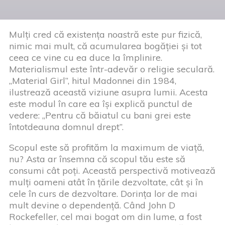
Mulți cred că existența noastră este pur fizică,
nimic mai mult, că acumularea bogăției și tot
ceea ce vine cu ea duce la împlinire.
Materialismul este într-adevăr o religie seculară.
„Material Girl”, hitul Madonnei din 1984,
ilustrează această viziune asupra lumii. Acesta
este modul în care ea își explică punctul de
vedere: „Pentru că băiatul cu bani grei este
întotdeauna domnul drept”.
Scopul este să profităm la maximum de viață,
nu? Asta ar însemna că scopul tău este să
consumi cât poți. Această perspectivă motivează
mulți oameni atât în țările dezvoltate, cât și în
cele în curs de dezvoltare. Dorința lor de mai
mult devine o dependență. Când John D
Rockefeller, cel mai bogat om din lume, a fost