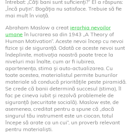
întrebat: „Câți bani sunt suficienți?” El a răspuns:
„Încă puțin”. Bogăția nu satisface. Trebuie să fie
mai mult în viață.
Abraham Maslow a creat
ierarhia nevoilor
umane
în lucrarea sa din 1943 „A Theory of
Human Motivation”. Aceste nevoi încep cu nevoi
fizice și de siguranță. Odată ce aceste nevoi sunt
îndeplinite, motivația noastră poate trece la
niveluri mai înalte, cum ar fi iubirea,
apartenența, stima și auto-actualizarea. Cu
toate acestea, materialistul permite bunurilor
materiale să conducă prioritățile peste piramidă.
Se crede că banii determină succesul (stima), îl
fac pe cineva iubit și rezolvă problemele de
siguranță (securitate socială). Maslow este, de
asemenea, creditat pentru a spune că „dacă
singurul tău instrument este un ciocan, totul
începe să arate ca un cui”, un proverb relevant
pentru materialiști.