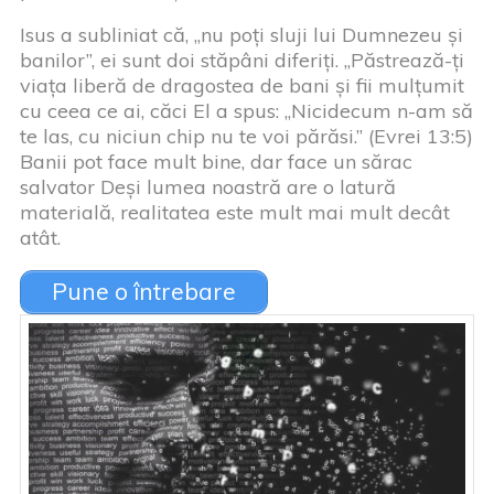
Isus a subliniat că, „nu poți sluji lui Dumnezeu și
banilor”, ei sunt doi stăpâni diferiți. „Păstrează-ți
viața liberă de dragostea de bani și fii mulțumit
cu ceea ce ai, căci El a spus: „Nicidecum n-am să
te las, cu niciun chip nu te voi părăsi.” (Evrei 13:5)
Banii pot face mult bine, dar face un sărac
salvator Deși lumea noastră are o latură
materială, realitatea este mult mai mult decât
atât.
Pune o întrebare