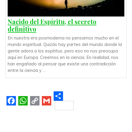
Nacido del Espíritu, el secreto
definitivo
En nuestra era posmoderna no pensamos mucho en el
mundo espiritual. Quizás hay partes del mundo donde la
gente adora a los espíritus, pero eso no nos preocupa
aquí en Europa. Creemos en la ciencia. En realidad, nos
han engañado al pensar que existe una contradicción
entre la ciencia y …
S
F
W
C
G
h
a
h
o
m
a
c
a
p
a