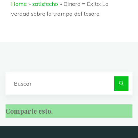
r
Home
»
satisfecho
»
Dinero = Éxito: La
e
t
y
i
e
verdad sobre la trampa del tesoro.
b
s
L
l
o
A
i
o
p
n
k
p
k
Bu
Comparte esto.