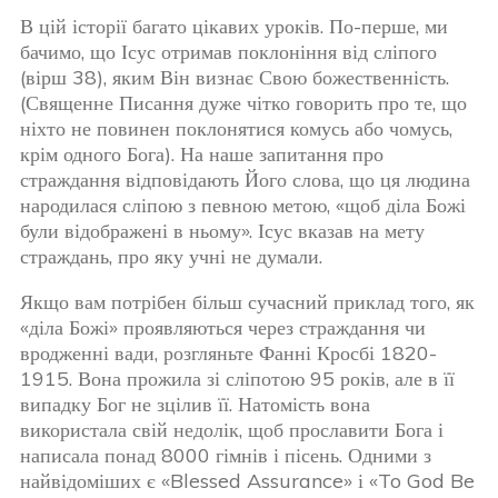
В цій історії багато цікавих уроків. По-перше, ми
бачимо, що Ісус отримав поклоніння від сліпого
(вірш 38), яким Він визнає Свою божественність.
(Священне Писання дуже чітко говорить про те, що
ніхто не повинен поклонятися комусь або чомусь,
крім одного Бога). На наше запитання про
страждання відповідають Його слова, що ця людина
народилася сліпою з певною метою, «щоб діла Божі
були відображені в ньому». Ісус вказав на мету
страждань, про яку учні не думали.
Якщо вам потрібен більш сучасний приклад того, як
«діла Божі» проявляються через страждання чи
вродженні вади, розгляньте Фанні Кросбі 1820-
1915. Вона прожила зі сліпотою 95 років, але в її
випадку Бог не зцілив її. Натомість вона
використала свій недолік, щоб прославити Бога і
написала понад 8000 гімнів і пісень. Одними з
найвідоміших є «Blessed Assurance» і «To God Be