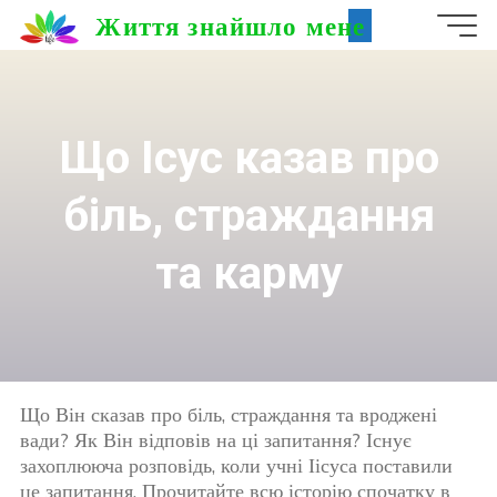
Skip
Життя знайшло мене
to
content
Що Ісус казав про
біль, страждання
та карму
Що Він сказав про біль, страждання та вроджені
вади? Як Він відповів на ці запитання? Існує
захоплююча розповідь, коли учні Іісуса поставили
це запитання. Прочитайте всю історію спочатку в