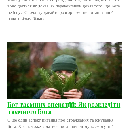
воно дається як доказ, як переконливий доказ того, що Бога
не існує. Спочатку давайте розгорнемо це питання, щоб
надати йому більше …
Бог таємних операцій: Як розгледіти
таємного Бога
Є ще один аспект питання про страждання та існування
Бога. Хтось може задатися питанням, чому всемогутній