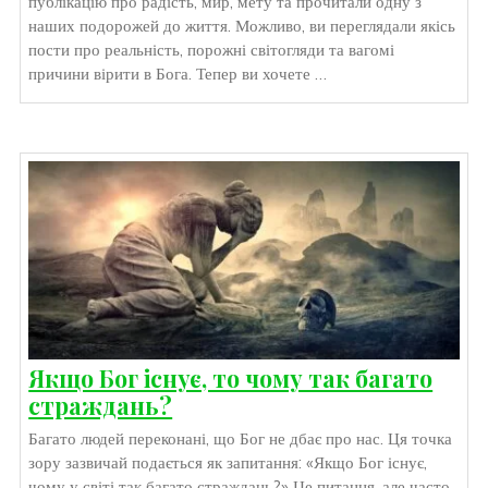
публікацію про радість, мир, мету та прочитали одну з
наших подорожей до життя. Можливо, ви переглядали якісь
пости про реальність, порожні світогляди та вагомі
причини вірити в Бога. Тепер ви хочете …
Якщо Бог існує, то чому так багато
страждань?
Багато людей переконані, що Бог не дбає про нас. Ця точка
зору зазвичай подається як запитання: «Якщо Бог існує,
чому у світі так багато страждань?» Це питання, але часто