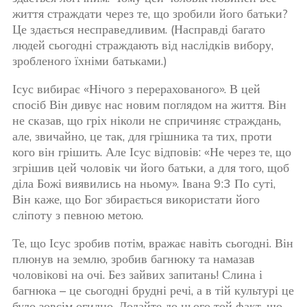
життя страждати через те, що зробили його батьки?
Це здається несправедливим. (Насправді багато
людей сьогодні страждають від наслідків вибору,
зробленого їхніми батьками.)
Ісус вибирає «Нічого з перерахованого». В цей
спосіб Він дивує нас новим поглядом на життя. Він
не сказав, що гріх ніколи не спричиняє страждань,
але, звичайно, це так, для грішника та тих, проти
кого він грішить. Але Ісус відповів: «Не через те, що
згрішив цей чоловік чи його батьки, а для того, щоб
діла Божі виявились на ньому». Івана 9:3 По суті,
Він каже, що Бог збирається використати його
сліпоту з певною метою.
Те, що Ісус зробив потім, вражає навіть сьогодні. Він
плюнув на землю, зробив багнюку та намазав
чоловікові на очі. Без зайвих запитань! Слина і
багнюка – це сьогодні брудні речі, а в тій культурі це
було зовсім огидно. Додайте до цього той факт, що