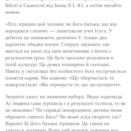
Біблії в Євангелії від Івана 9:1-41, а потім читайте
нижче.
«Хто згрішив цей чоловік чи його батьки, що він
народився сліпим», — запитували учні Ісуса. У
дебатах це називають дилемою. Є тільки два
варіанти, обидва погані. Спершу зауважте, що
мається на увазі під цим запитанням: сліпота є
результатом гріха. Це було загальне розуміння в
їхній культурі. Ця думка поширена й сьогодні.
Навіть у світогляді без особистого бога зустрічається
поняття карми. Ми кажемо: «Що обертається, те
повертається». «Ви отримуєте те, що заслуговуєте».
Зверніть увагу на значення вибору. Якщо відповідь:
А) людина сама згрішила і в результаті осліпла, то як
це можливо? Чи справді ненароджена дитина може
образити святого Бога? Чи може плід творити зло?
Варіант Б) його батьки згрішили. Це також не
здається логічним. Чому цей чоловік повинен все