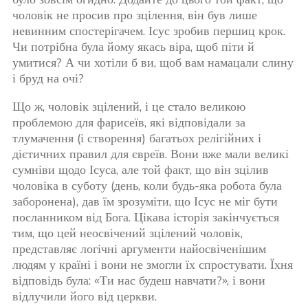
чоловік не просив про зцілення, він був лише
невинним спостерігачем. Ісус зробив першиц крок.
Чи потрібна була йому якась віра, щоб піти й
умитися? А чи хотіли б ви, щоб вам намацали слину
і бруд на очі?
Що ж, чоловік зцілений, і це стало великою
проблемою для фарисеїв, які відповідали за
тлумачення (і створення) багатьох релігійних і
дієтичних правил для євреїв. Вони вже мали великі
сумніви щодо Ісуса, але той факт, що він зцілив
чоловіка в суботу (день, коли будь-яка робота була
заборонена), дав їм зрозуміти, що Ісус не міг бути
посланником від Бога. Цікава історія закінчується
тим, що цей неосвічений зцілений чоловік,
представляє логічні аргументи найосвіченішим
людям у країні і вони не змогли їх спростувати. Їхня
відповідь була: «Ти нас будеш навчати?», і вони
відлучили його від церкви.