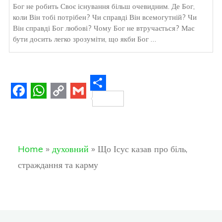
Бог не робить Своє існування більш очевидним. Де Бог,
коли Він тобі потрібен? Чи справді Він всемогутній? Чи
Він справді Бог любові? Чому Бог не втручається? Має
бути досить легко зрозуміти, що якби Бог …
S
F
W
C
G
h
a
h
o
m
a
c
a
p
a
r
Home
»
духовний
»
Що Ісус казав про біль,
e
t
y
i
e
страждання та карму
b
s
L
l
o
A
i
o
p
n
k
p
k