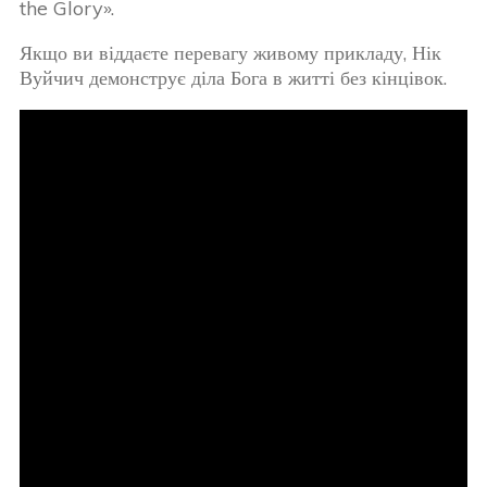
the Glory».
Якщо ви віддаєте перевагу живому прикладу, Нік
Вуйчич демонструє діла Бога в житті без кінцівок.