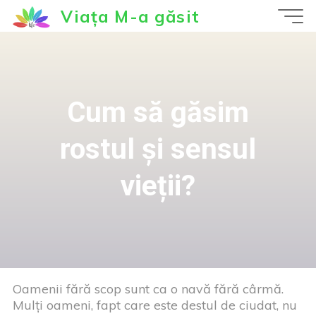
Sari
Viața M-a găsit
la
conținut
Cum să găsim
rostul și sensul
vieții?
Oamenii fără scop sunt ca o navă fără cârmă.
Mulți oameni, fapt care este destul de ciudat, nu