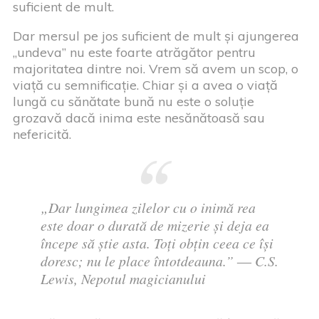
suficient de mult.
Dar mersul pe jos suficient de mult și ajungerea
„undeva” nu este foarte atrăgător pentru
majoritatea dintre noi. Vrem să avem un scop, o
viață cu semnificație. Chiar și a avea o viață
lungă cu sănătate bună nu este o soluție
grozavă dacă inima este nesănătoasă sau
nefericită.
„Dar lungimea zilelor cu o inimă rea
este doar o durată de mizerie și deja ea
începe să știe asta. Toți obțin ceea ce își
doresc; nu le place întotdeauna.” ― C.S.
Lewis, Nepotul magicianului