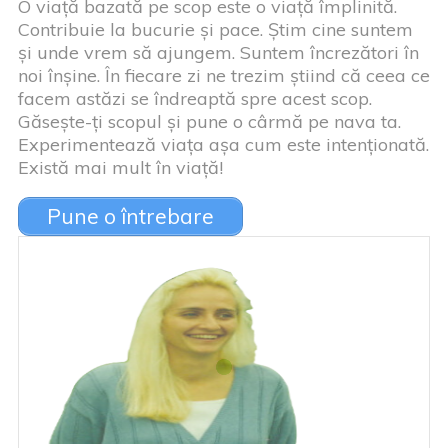
O viață bazată pe scop este o viață împlinită.
Contribuie la bucurie și pace. Știm cine suntem
și unde vrem să ajungem. Suntem încrezători în
noi înșine. În fiecare zi ne trezim știind că ceea ce
facem astăzi se îndreaptă spre acest scop.
Găsește-ți scopul și pune o cârmă pe nava ta.
Experimentează viața așa cum este intenționată.
Există mai mult în viață!
Pune o întrebare