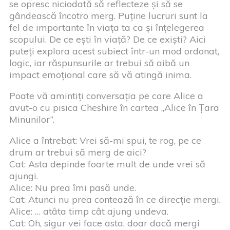
se opresc niciodată să reflecteze și să se
gândească încotro merg. Puține lucruri sunt la
fel de importante în viața ta ca și înțelegerea
scopului. De ce ești în viață? De ce exiști? Aici
puteți explora acest subiect într-un mod ordonat,
logic, iar răspunsurile ar trebui să aibă un
impact emoțional care să vă atingă inima.
Poate vă amintiți conversația pe care Alice a
avut-o cu pisica Cheshire în cartea „Alice în Țara
Minunilor”.
Alice a întrebat: Vrei să-mi spui, te rog, pe ce
drum ar trebui să merg de aici?
Cat: Asta depinde foarte mult de unde vrei să
ajungi.
Alice: Nu prea îmi pasă unde.
Cat: Atunci nu prea contează în ce direcție mergi.
Alice: … atâta timp cât ajung undeva.
Cat: Oh, sigur vei face asta, doar dacă mergi