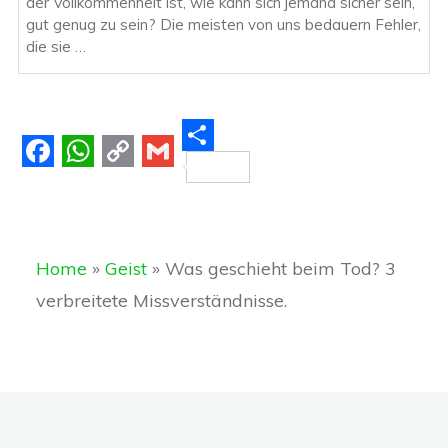
der Vollkommenheit ist, wie kann sich jemand sicher sein,
gut genug zu sein? Die meisten von uns bedauern Fehler,
die sie …
S
F
W
C
G
h
a
h
o
m
a
c
a
p
a
r
Home
»
Geist
»
Was geschieht beim Tod? 3
e
t
y
i
e
verbreitete Missverständnisse.
b
s
L
l
o
A
i
o
p
n
k
p
k