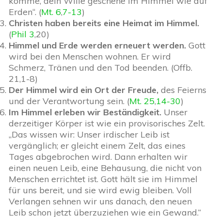
komme, dein Wille geschehe im Himmel wie auf
Erden“. (
Mt. 6
,
7-13
)
Christen haben bereits eine Heimat im Himmel.
(
Phil 3
,20)
Himmel und Erde werden erneuert werden.
Gott
wird bei den Menschen wohnen. Er wird
Schmerz, Tränen und den Tod beenden. (Offb.
21,1-8)
Der Himmel wird ein Ort der Freude,
des Feierns
und der Verantwortung sein. (
Mt. 25
,
14-30
)
Im Himmel erleben wir Beständigkeit.
Unser
derzeitiger Körper ist wie ein provisorisches Zelt.
„Das wissen wir: Unser irdischer Leib ist
vergänglich; er gleicht einem Zelt, das eines
Tages abgebrochen wird. Dann erhalten wir
einen neuen Leib, eine Behausung, die nicht von
Menschen errichtet ist. Gott hält sie im Himmel
für uns bereit, und sie wird ewig bleiben. Voll
Verlangen sehnen wir uns danach, den neuen
Leib schon jetzt überzuziehen wie ein Gewand.“