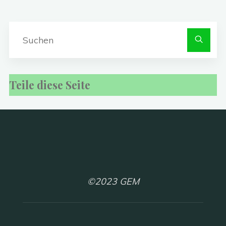
S
na
Teile diese Seite
©2023 GEM