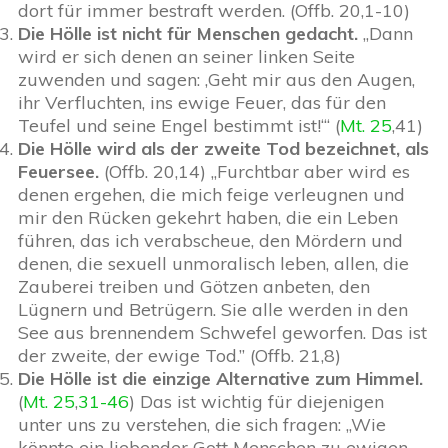
dort für immer bestraft werden. (Offb. 20,1-10)
Die Hölle ist nicht für Menschen gedacht.
„Dann
wird er sich denen an seiner linken Seite
zuwenden und sagen: ‚Geht mir aus den Augen,
ihr Verfluchten, ins ewige Feuer, das für den
Teufel und seine Engel bestimmt ist!‘“ (
Mt. 25
,41)
Die Hölle wird als der zweite Tod bezeichnet, als
Feuersee.
(Offb. 20,14) „Furchtbar aber wird es
denen ergehen, die mich feige verleugnen und
mir den Rücken gekehrt haben, die ein Leben
führen, das ich verabscheue, den Mördern und
denen, die sexuell unmoralisch leben, allen, die
Zauberei treiben und Götzen anbeten, den
Lügnern und Betrügern. Sie alle werden in den
See aus brennendem Schwefel geworfen. Das ist
der zweite, der ewige Tod.” (Offb. 21,8)
Die Hölle ist die einzige Alternative zum Himmel.
(
Mt. 25
,
31-46
) Das ist wichtig für diejenigen
unter uns zu verstehen, die sich fragen: „Wie
könnte ein liebender Gott Menschen zu ewigen