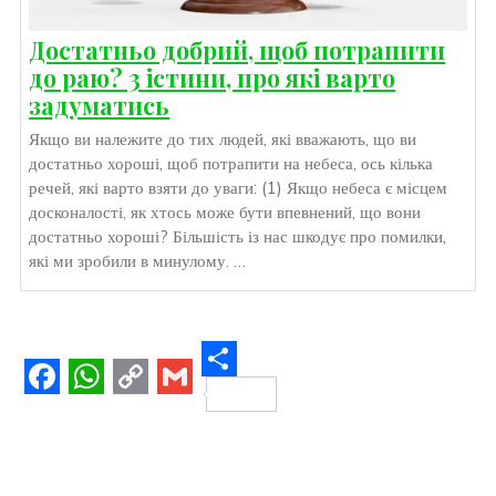
Достатньо добрий, щоб потрапити
до раю? 3 істини, про які варто
задуматись
Якщо ви належите до тих людей, які вважають, що ви
достатньо хороші, щоб потрапити на небеса, ось кілька
речей, які варто взяти до уваги: (1) Якщо небеса є місцем
досконалості, як хтось може бути впевнений, що вони
достатньо хороші? Більшість із нас шкодує про помилки,
які ми зробили в минулому. …
S
F
W
C
G
h
a
h
o
m
a
c
a
p
a