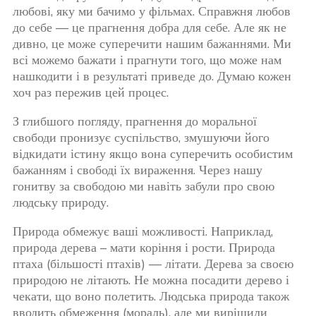
любові, яку ми бачимо у фільмах. Справжня любов
до себе — це прагнення добра для себе. Але як не
дивно, це може суперечити нашим бажаннями. Ми
всі можемо бажати і прагнути того, що може нам
нашкодити і в результаті приведе до. Думаю кожен
хоч раз пережив цей процес.
З глибшого погляду, прагнення до моральної
свободи пронизує суспільство, змушуючи його
відкидати істину якщо вона суперечить особистим
бажанням і свободі їх вираження. Через нашу
гонитву за свободою ми навіть забули про свою
людську природу.
Природа обмежує ваші можливості. Наприклад,
природа дерева – мати коріння і рости. Природа
птаха (більшості птахів) — літати. Дерева за своєю
природою не літають. Не можна посадити дерево і
чекати, що воно полетить. Людська природа також
вводить обмеження (мораль), але ми вирішили