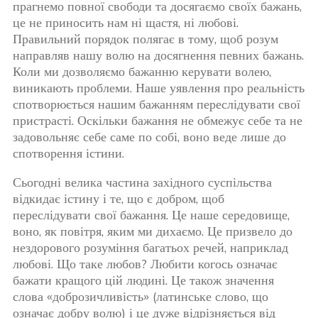
прагнемо повної свободи та досягаємо своїх бажань,
це не приносить нам ні щастя, ні любові.
Правильний порядок полягає в тому, щоб розум
направляв нашу волю на досягнення певних бажань.
Коли ми дозволяємо бажанню керувати волею,
виникають проблеми. Наше уявлення про реальність
спотворюється нашим бажанням переслідувати свої
пристрасті. Оскільки бажання не обмежує себе та не
задовольняє себе саме по собі, воно веде лише до
спотворення істини.
Сьогодні велика частина західного суспільства
відкидає істину і те, що є добром, щоб
переслідувати свої бажання. Це наше середовище,
воно, як повітря, яким ми дихаємо. Це призвело до
нездорового розуміння багатьох речей, наприклад
любові. Що таке любов? Любити когось означає
бажати кращого цій людині. Це також значення
слова «доброзичливість» (латинське слово, що
означає добру волю) і це дуже відрізняється від