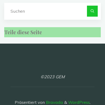
S
na
Teile diese Seite
©2023 GEM
Präsentiert von
Bravada
&
WordPress
.