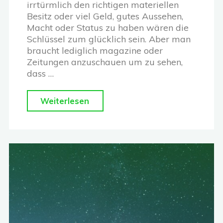
irrtürmlich den richtigen materiellen
Besitz oder viel Geld, gutes Aussehen,
Macht oder Status zu haben wären die
Schlüssel zum glücklich sein. Aber man
braucht lediglich magazine oder
Zeitungen anzuschauen um zu sehen,
dass …
"Willst
Weiterlesen
du
echte
Freude
und
erstaunlichen
Frieden?"