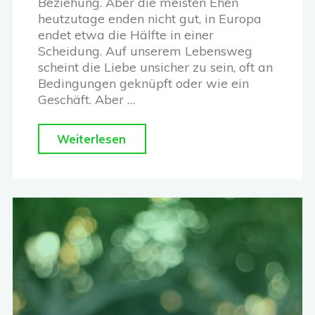
Beziehung. Aber die meisten Ehen
heutzutage enden nicht gut, in Europa
endet etwa die Hälfte in einer
Scheidung. Auf unserem Lebensweg
scheint die Liebe unsicher zu sein, oft an
Bedingungen geknüpft oder wie ein
Geschäft. Aber …
"Wie
Weiterlesen
findet
man
wahre,
bedingungslose
Liebe…
die
anhält?"