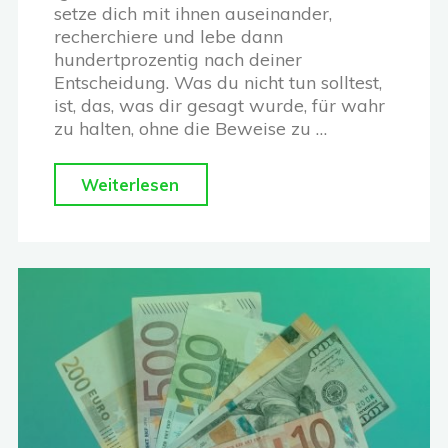
setze dich mit ihnen auseinander,
recherchiere und lebe dann
hundertprozentig nach deiner
Entscheidung. Was du nicht tun solltest,
ist, das, was dir gesagt wurde, für wahr
zu halten, ohne die Beweise zu …
"Zweifel:
Weiterlesen
Ein
Navigationssystem
für
die
großen
Fragen
des
Lebens"