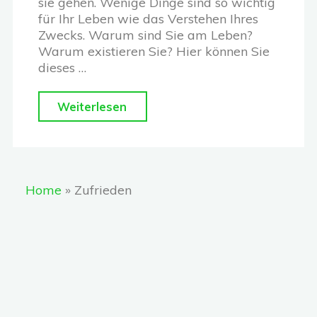
sie gehen. Wenige Dinge sind so wichtig
für Ihr Leben wie das Verstehen Ihres
Zwecks. Warum sind Sie am Leben?
Warum existieren Sie? Hier können Sie
dieses …
"Wie
Weiterlesen
findet
man
Sinn
Home
»
Zufrieden
und
Zweck
im
Leben?"