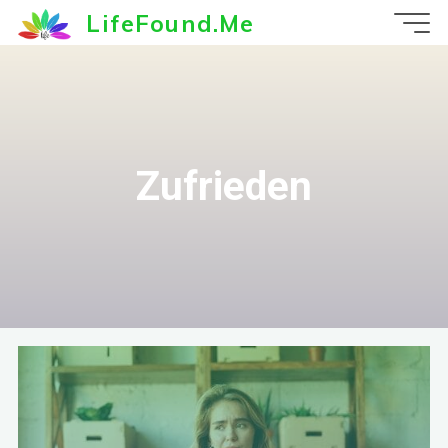
Zum
LifeFound.Me
Inhalt
springen
Zufrieden