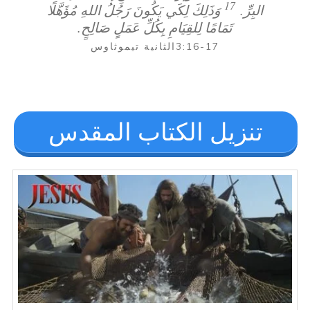
17
البِرِّ.
وَذَلِكَ لِكَي يَكُونَ رَجُلُ اللهِ مُؤَهَّلًا
تَمَامًا لِلقِيَامِ بِكُلِّ عَمَلٍ صَالِحٍ.
3:16-17ﺍﻟﺜﺎﻧﻴﺔ ﺗﻴﻤﻮﺛﺎﻭﺱ
تنزيل الكتاب المقدس