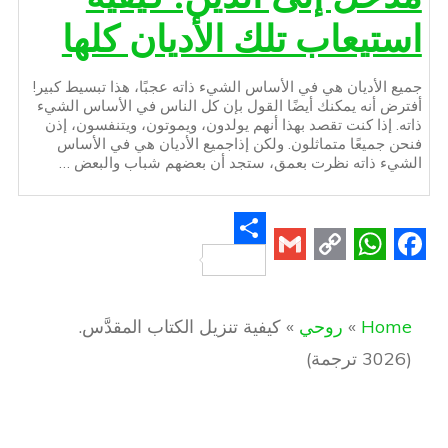
استيعاب تلك الأديان كلها
جميع الأديان هي في الأساس الشيء ذاته عجبًا، هذا تبسيط كبير!
أفترض أنه يمكنك أيضًا القول بإن كل الناس في الأساس الشيء
ذاته. إذا كنت تقصد بهذا أنهم يولدون، ويموتون، ويتنفسون، إذن
فنحن جميعًا متماثلون. ولكن إذاجميع الأديان هي في الأساس
الشيء ذاته نظرت بعمق، ستجد أن بعضهم شباب والبعض …
S
G
C
W
F
h
m
o
h
a
a
Home
»
روحي
»
كيفية تنزيل الكتاب المقدَّس.
a
p
a
c
r
(3026 ترجمة)
i
y
t
e
e
l
L
s
b
i
A
o