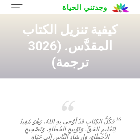
Ski
وجدتني الحياة
t
conten
كيفية تنزيل الكتاب
المقدَّس. (3026
ترجمة)
16
فَكُلُّ الكِتَابِ قَدْ أوْحَى بِهِ اللهُ، وَهُوَ مُفِيدٌ
لِتَعْلِيمِ الحَقِّ، وَتَوْبِيخِ الخُطَاةِ، وَتَصْحِيحِ
الأخْطَاءِ، وَإرشَادِ النَّاسِ إلَى حَيَاةِ