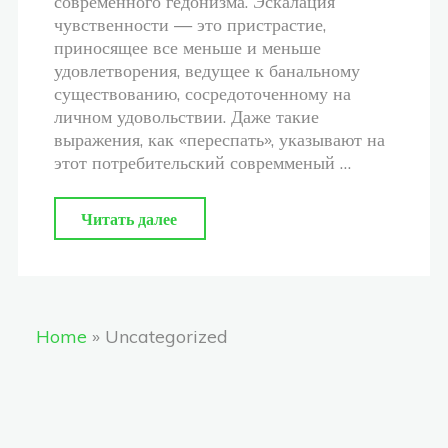
современного гедонизма. Эскалация
чувственности — это пристрастие,
приносящее все меньше и меньше
удовлетворения, ведущее к банальному
существованию, сосредоточенному на
личном удовольствии. Даже такие
выражения, как «переспать», указывают на
этот потребительский совремменый …
"Секс:
Читать далее
следуй
за
своими
Home
»
Uncategorized
чувствами"